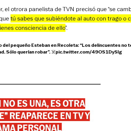
, el otrora panelista de TVN precisó que “se camb
rque
tú sabes que subiéndote al auto con trago o 
tienes consciencia de ello
”.
to del pequeño Esteban en Recoleta: “Los delincuentes no t
d. Sólo querían robar”. ☠️
pic.twitter.com/49OS1DySIg
 NO ES UNA, ES OTRA
” REAPARECE EN TV Y
AMA PERSONAL