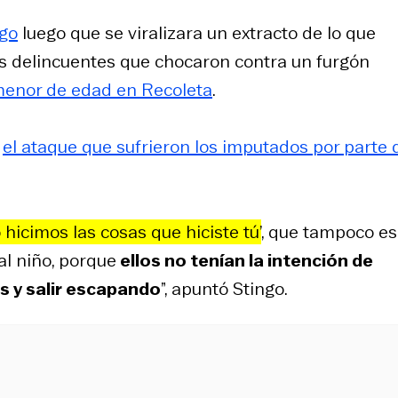
ngo
luego que se viralizara un extracto de lo que
s delincuentes que chocaron contra un furgón
menor de edad en Recoleta
.
ó
el ataque que sufrieron los imputados por parte 
hicimos las cosas que hiciste tú’
, que tampoco es
al niño, porque
ellos no tenían la intención de
es y salir escapando
”, apuntó Stingo.