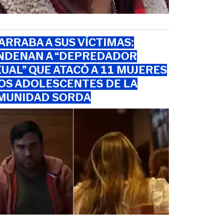
RRABA A SUS VÍCTIMAS:
NDENAN A “DEPREDADOR
UAL” QUE ATACÓ A 11 MUJERES
OS ADOLESCENTES DE LA
MUNIDAD SORDA