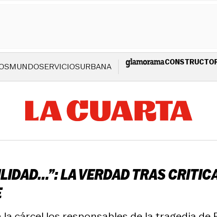
CONSTRUCTO
OS
MUNDO
SERVICIOS
URBANA
IDAD...”: LA VERDAD TRAS CRITI
E
la cárcel los responsables de la tragedia de R