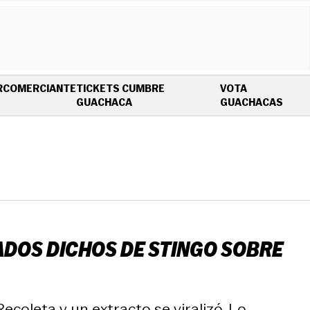
R
COMERCIANTE
TICKETS CUMBRE
VOTA
OPENS IN NEW WINDOW
OPEN
GUACHACA
GUACHACAS
CADOS DICHOS DE STINGO SOBRE
ecoleta y un extracto se viralizó. Lo