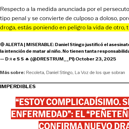
Respecto a la medida anunciada por el persecutor
tipo penal y se convierte de culposo a doloso, po
droga, estás poniendo en peligro la vida de otro, 
🔴 ALERTA | MISERABLE: Daniel Stingo justificó el asesina
la intención de matar al niño. No tienen tanta responsabilida
— D я e S S 🔥 (@DRESTRUM__Pl)
October 23, 2025
Más sobre:
Recoleta
Daniel Stingo
La Voz de los que sobran
IMPERDIBLES
“ESTOY COMPLICADÍSIMO. SI
ENFERMEDAD”: EL “PEÑETEÑE
CONFIRMA NUEVO DR