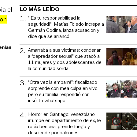
LO MÁS LEÍDO
ia el
1
.
“¡Es tu responsabilidad la
con
seguridad!“: Matías Toledo increpa a
Germán Codina, lanza acusación y
dice que se arrancó
enían
2
.
Amarraba a sus víctimas: condenan
a “depredador sexual” que atacó a
11 mujeres y dos adolescentes de
la comunidad sorda
3
.
“Otra vez la embarré”: fiscalizado
sorprende con mea culpa en vivo,
pero su familia respondió con
insólito whatsapp
4
.
Horror en Santiago: venezolano
irrumpe en departamento de ex, le
rocía bencina, prende fuego y
desciende por balcones