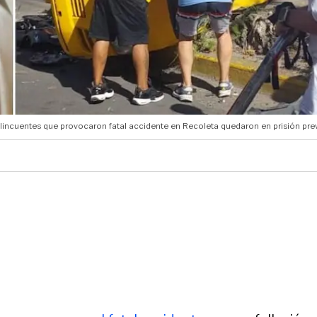
lincuentes que provocaron fatal accidente en Recoleta quedaron en prisión prev