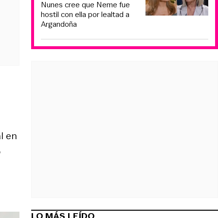
Nunes cree que Neme fue
hostil con ella por lealtad a
Argandoña
l en
o
LO MÁS LEÍDO