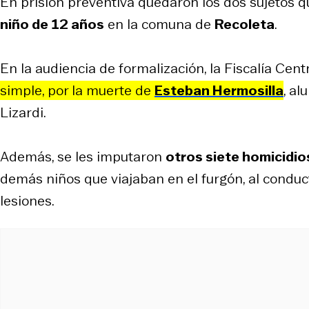
En prisión preventiva quedaron los dos sujetos 
niño de 12 años
en la comuna de
Recoleta
.
En la audiencia de formalización, la Fiscalía Cen
simple, por la muerte de
Esteban Hermosilla
, a
Lizardi.
Además, se les imputaron
otros siete homicidio
demás niños que viajaban en el furgón, al conducto
lesiones.