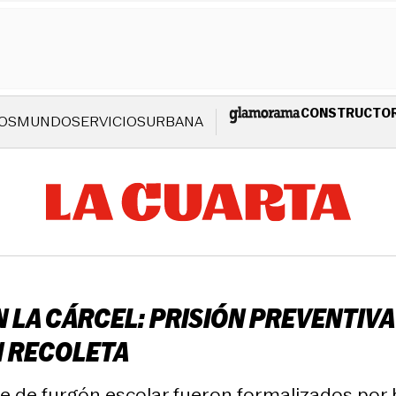
CONSTRUCTO
OS
MUNDO
SERVICIOS
URBANA
 LA CÁRCEL: PRISIÓN PREVENTIV
N RECOLETA
 de furgón escolar fueron formalizados por h