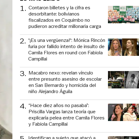
1
.
Contaron billetes y la cifra es
desorbitante: bolivianos
fiscalizados en Coquimbo no
pudieron acreditar millonaria carga
2
.
“¡Es una vergüenza!“: Mónica Rincón
furia por fallido intento de insulto de
Camila Flores en round con Fabiola
Campillai
3
.
Macabro nexo: revelan vínculo
entre presunto asesino de escolar
en San Bernardo y homicida del
niño Alejandro Águila
4
.
“Hace diez años no pasaba”:
Priscilla Vargas lanza teoría que
explicaría pelea entre Camila Flores
y Fabiola Campillai
5
.
Identifican a sujeto que atacó a