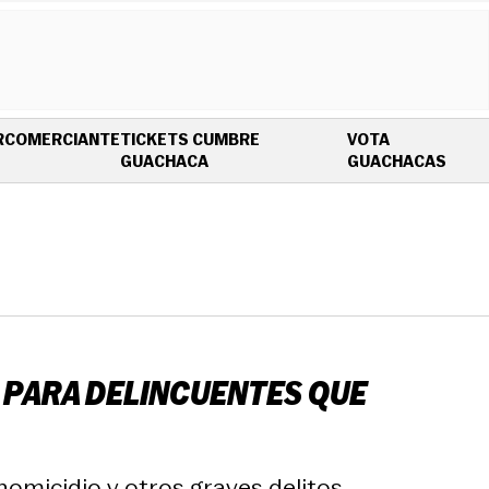
R
COMERCIANTE
TICKETS CUMBRE
VOTA
OPENS IN NEW WINDOW
OPEN
GUACHACA
GUACHACAS
A PARA DELINCUENTES QUE
omicidio y otros graves delitos.