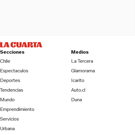
Secciones
Medios
Opens in new wind
Chile
La Tercera
Espectaculos
Glamorama
Opens in new window
Deportes
Icarito
Opens in new window
Tendencias
Auto.cl
Opens in new window
Mundo
Duna
Emprendimiento
Servicios
Urbana