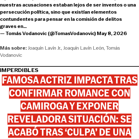
nuestras acusaciones estaban lejos de ser inventos o una
persecución política, sino que existían elementos
contundentes para pensar en la comisión de delitos
graves en…
— Tomás Vodanovic (@TomasVodanovic)
May 8, 2026
Más sobre:
Joaquín Lavín Jr.
Joaquín Lavín León
Tomás
Vodanovic
IMPERDIBLES
FAMOSA ACTRIZ IMPACTA TRAS
CONFIRMAR ROMANCE CON
CAMIROGA Y EXPONER
REVELADORA SITUACIÓN: SE
ACABÓ TRAS ‘CULPA’ DE UNA