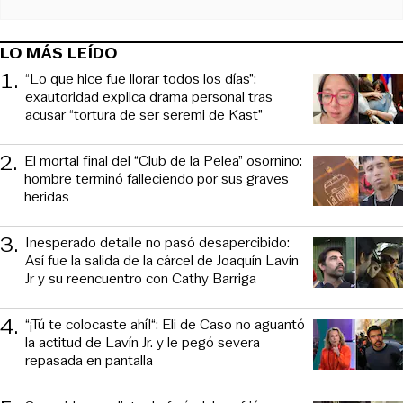
LO MÁS LEÍDO
1
.
“Lo que hice fue llorar todos los días”:
exautoridad explica drama personal tras
acusar “tortura de ser seremi de Kast”
2
.
El mortal final del “Club de la Pelea” osornino:
hombre terminó falleciendo por sus graves
heridas
3
.
Inesperado detalle no pasó desapercibido:
Así fue la salida de la cárcel de Joaquín Lavín
Jr y su reencuentro con Cathy Barriga
4
.
“¡Tú te colocaste ahí!“: Eli de Caso no aguantó
la actitud de Lavín Jr. y le pegó severa
repasada en pantalla