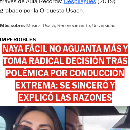
través de Aula Records:
Despliegues
(2019),
grabado por la Orquesta Usach.
Más sobre:
Música
Usach
Reconocimiento
Universidad
IMPERDIBLES
NAYA FÁCIL NO AGUANTA MÁS Y
TOMA RADICAL DECISIÓN TRAS
POLÉMICA POR CONDUCCIÓN
EXTREMA: SE SINCERÓ Y
EXPLICÓ LAS RAZONES