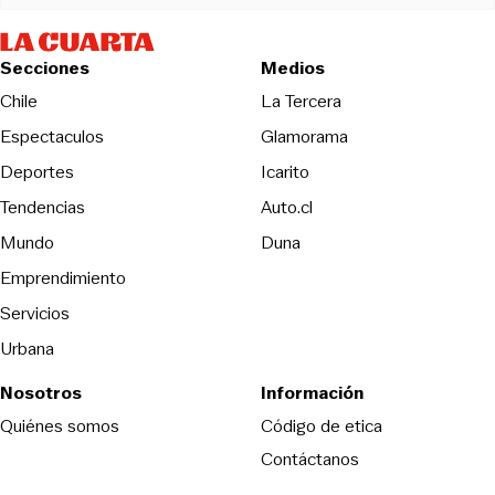
Secciones
Medios
Opens in new wind
Chile
La Tercera
Espectaculos
Glamorama
Opens in new window
Deportes
Icarito
Opens in new window
Tendencias
Auto.cl
Opens in new window
Mundo
Duna
Emprendimiento
Servicios
Urbana
Nosotros
Información
Opens in new
Quiénes somos
Código de etica
Contáctanos