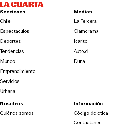
Secciones
Medios
Opens in new wind
Chile
La Tercera
Espectaculos
Glamorama
Opens in new window
Deportes
Icarito
Opens in new window
Tendencias
Auto.cl
Opens in new window
Mundo
Duna
Emprendimiento
Servicios
Urbana
Nosotros
Información
Opens in new
Quiénes somos
Código de etica
Contáctanos