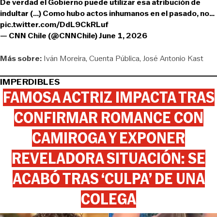
De verdad el Gobierno puede utilizar esa atribución de
indultar (...) Como hubo actos inhumanos en el pasado, no…
pic.twitter.com/DdL9CkRLuf
— CNN Chile (@CNNChile)
June 1, 2026
Más sobre:
Iván Moreira
Cuenta Pública
José Antonio Kast
IMPERDIBLES
FAMOSA ACTRIZ IMPACTA TRAS
CONFIRMAR ROMANCE CON
CAMIROGA Y EXPONER
REVELADORA SITUACIÓN: SE
ACABÓ TRAS ‘CULPA’ DE UNA
COLEGA