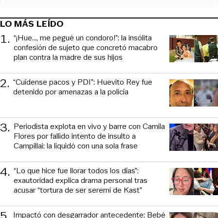
LO MÁS LEÍDO
1
.
“¡Hue..., me pegué un condoro!”: la insólita
confesión de sujeto que concretó macabro
plan contra la madre de sus hijos
2
.
“Cuídense pacos y PDI”: Huevito Rey fue
detenido por amenazas a la policía
3
.
Periodista explota en vivo y barre con Camila
Flores por fallido intento de insulto a
Campillai: la liquidó con una sola frase
4
.
“Lo que hice fue llorar todos los días”:
exautoridad explica drama personal tras
acusar “tortura de ser seremi de Kast”
5
.
Impactó con desgarrador antecedente: Bebé