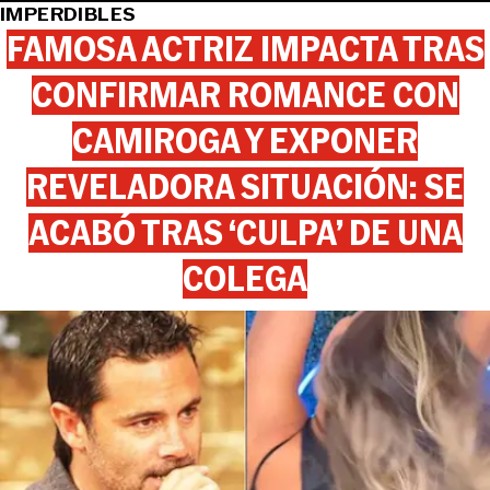
IMPERDIBLES
FAMOSA ACTRIZ IMPACTA TRAS
CONFIRMAR ROMANCE CON
CAMIROGA Y EXPONER
REVELADORA SITUACIÓN: SE
ACABÓ TRAS ‘CULPA’ DE UNA
COLEGA