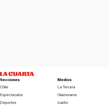
Secciones
Medios
Opens in new wind
Chile
La Tercera
Espectaculos
Glamorama
Opens in new window
Deportes
Icarito