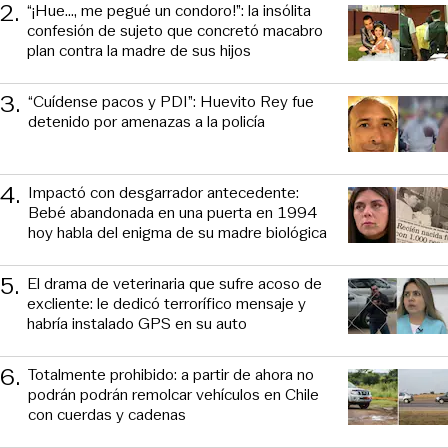
2
.
“¡Hue..., me pegué un condoro!”: la insólita
confesión de sujeto que concretó macabro
plan contra la madre de sus hijos
3
.
“Cuídense pacos y PDI”: Huevito Rey fue
detenido por amenazas a la policía
4
.
Impactó con desgarrador antecedente:
Bebé abandonada en una puerta en 1994
hoy habla del enigma de su madre biológica
5
.
El drama de veterinaria que sufre acoso de
excliente: le dedicó terrorífico mensaje y
habría instalado GPS en su auto
6
.
Totalmente prohibido: a partir de ahora no
podrán podrán remolcar vehículos en Chile
con cuerdas y cadenas