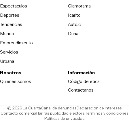
Espectaculos
Glamorama
Opens in new window
Deportes
Icarito
Opens in new window
Tendencias
Auto.cl
Opens in new window
Mundo
Duna
Emprendimiento
Servicios
Urbana
Nosotros
Información
Opens in new
Quiénes somos
Código de etica
Contáctanos
Opens in new window
Ope
© 2026 La Cuarta
Canal de denuncias
Declaración de Intereses
Opens in new window
Opens in new window
Contacto comercial
Tarifas publicidad electoral
Términos y condiciones
Políticas de privacidad