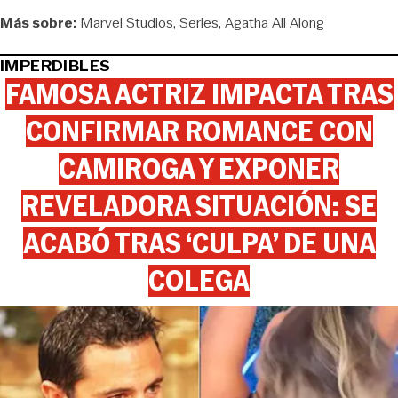
Más sobre:
Marvel Studios
Series
Agatha All Along
IMPERDIBLES
FAMOSA ACTRIZ IMPACTA TRAS
CONFIRMAR ROMANCE CON
CAMIROGA Y EXPONER
REVELADORA SITUACIÓN: SE
ACABÓ TRAS ‘CULPA’ DE UNA
COLEGA