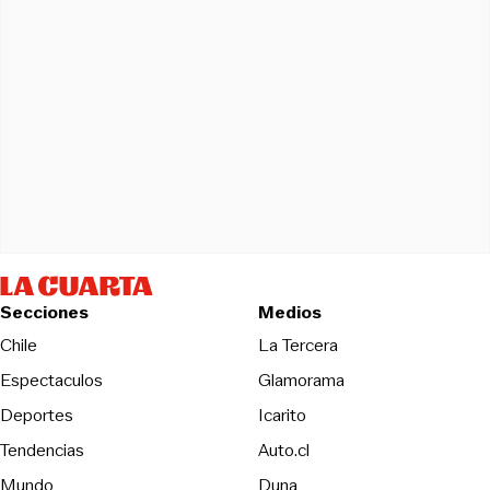
Secciones
Medios
Opens in new wind
Chile
La Tercera
Espectaculos
Glamorama
Opens in new window
Deportes
Icarito
Opens in new window
Tendencias
Auto.cl
Opens in new window
Mundo
Duna