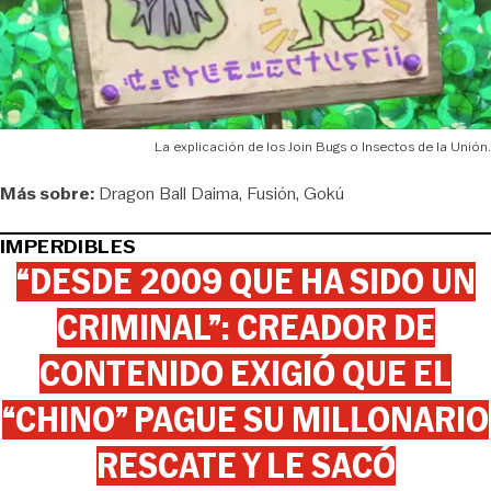
La explicación de los Join Bugs o Insectos de la Unión.
Más sobre:
Dragon Ball Daima
Fusión
Gokú
IMPERDIBLES
“DESDE 2009 QUE HA SIDO UN
CRIMINAL”: CREADOR DE
CONTENIDO EXIGIÓ QUE EL
“CHINO” PAGUE SU MILLONARIO
RESCATE Y LE SACÓ