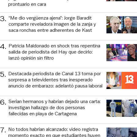
prontuario en cara
3
.
“Me dio vergüenza ajena”: Jorge Baradit
comparte reveladora imagen de la zanja y
saca ronchas entre adherentes de Kast
4
.
Patricia Maldonado en shock tras repentina
salida de periodista del Hay que decirlo:
lanzó opinión sin filtro
5
.
Destacada periodista de Canal 13 toma por
sorpresa a televidentes tras inesperado
anuncio de embarazo: adelantó pausa laboral
6
.
Serían hermanos y habrían dejado una carta:
investigan hallazgo de dos personas
fallecidas en playa de Cartagena
7
.
No todos habrían alcanzado: video registra
momento exacto en que estudiantes huyen