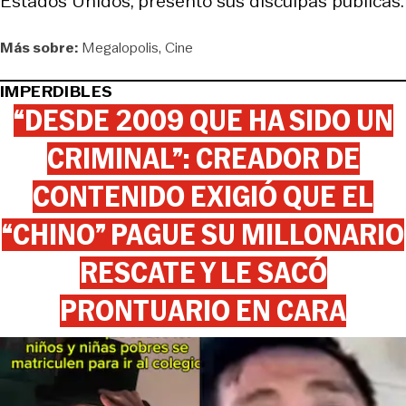
Estados Unidos, presentó sus disculpas públicas.
Más sobre:
Megalopolis
Cine
IMPERDIBLES
“DESDE 2009 QUE HA SIDO UN
CRIMINAL”: CREADOR DE
CONTENIDO EXIGIÓ QUE EL
“CHINO” PAGUE SU MILLONARIO
RESCATE Y LE SACÓ
PRONTUARIO EN CARA