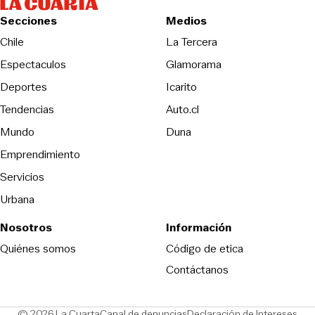
Secciones
Medios
Opens in new wind
Chile
La Tercera
Espectaculos
Glamorama
Opens in new window
Deportes
Icarito
Opens in new window
Tendencias
Auto.cl
Opens in new window
Mundo
Duna
Emprendimiento
Servicios
Urbana
Nosotros
Información
Opens in new
Quiénes somos
Código de etica
Contáctanos
Opens in new window
Ope
© 2026 La Cuarta
Canal de denuncias
Declaración de Intereses