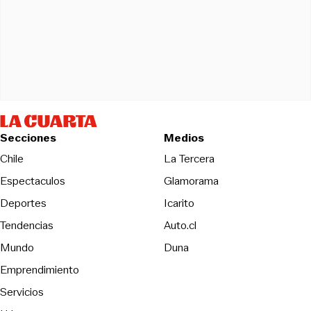
Secciones
Medios
Opens in new wind
Chile
La Tercera
Espectaculos
Glamorama
Opens in new window
Deportes
Icarito
Opens in new window
Tendencias
Auto.cl
Opens in new window
Mundo
Duna
Emprendimiento
Servicios