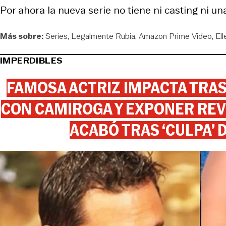
Por ahora la nueva serie no tiene ni casting ni u
Más sobre:
Series
Legalmente Rubia
Amazon Prime Video
Ell
IMPERDIBLES
FAMOSA ACTRIZ IMPACTA TR
CON CAMIROGA Y EXPONER REV
ACABÓ TRAS ‘CULPA’ 