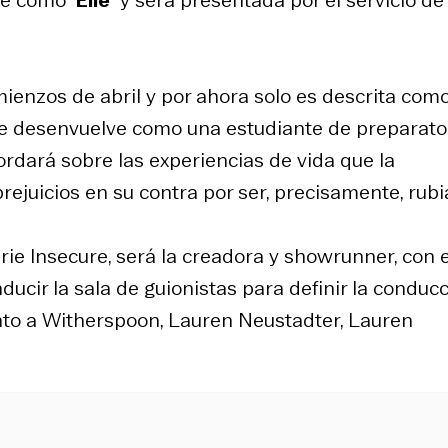
e como “
Elle
” y será presentada por el servicio de
enzos de abril y por ahora solo es descrita com
 se desenvuelve como una estudiante de preparato
ordará sobre las experiencias de vida que la
rejuicios en su contra por ser, precisamente, rubi
erie
Insecure
, será la creadora y showrunner, con 
ucir la sala de guionistas para definir la conduc
 junto a Witherspoon, Lauren Neustadter, Lauren