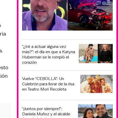
o
ria
“¿Iré a actuar alguna vez
a.
más?”: el día en que a Katyna
Huberman se le rompió el
corazón
esto
ción
Vuelve “CEBOLLA”: Un
Culebrón para llorar de la risa
en Teatro Mori Recoleta
“¡Juntos por siempre!”:
Daniela Muñoz y el alcalde