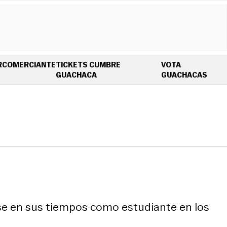
R
COMERCIANTE
TICKETS CUMBRE
VOTA
OPENS IN NEW WINDOW
OPEN
GUACHACA
GUACHACAS
dose en sus tiempos como estudiante en los