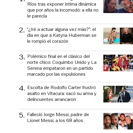
Ríos tras exponer íntima dinámica
que por años la incomodó: a ella no
le parecía
2
.
“¿Iré a actuar alguna vez más?”: el
día en que a Katyna Huberman se
le rompió el corazón
3
.
Polémico final en el clásico del
norte chico: Coquimbo Unido y La
Serena empataron en un partido
marcado por las expulsiones
4
.
Escolta de Rodolfo Carter frustró
asalto en Vitacura: sacó su arma y
delincuentes arrancaron
5
.
Falleció Jorge Messi, padre de
Lionel Messi, a los 68 años