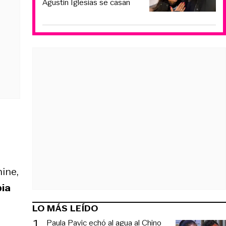
Agustín Iglesias se casan
ine,
ia
LO MÁS LEÍDO
1
.
Paula Pavic echó al agua al Chino