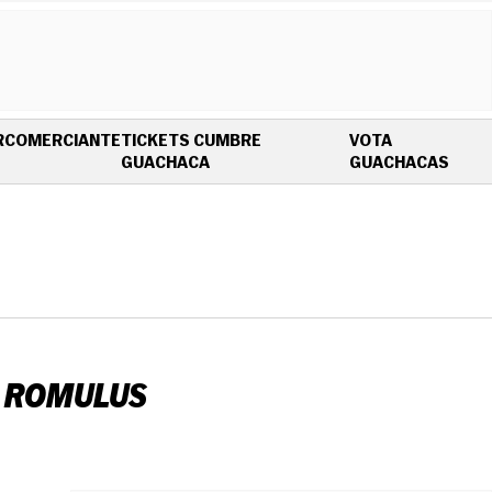
R
COMERCIANTE
TICKETS CUMBRE
VOTA
OPENS IN NEW WINDOW
OPEN
GUACHACA
GUACHACAS
N: ROMULUS