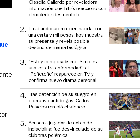
Gissella Gallardo por reveladora
información que filtró: reaccionó con
demoledor desmentido
2
.
La abandonaron recién nacida, con
una carta y mil pesos: hoy muestra
su presente y revela posible
que
destino de mamá biológica
3
.
“Estoy complicadísimo. Si no es
una, es otra enfermedad”: el
tante
“Peñeteñe” reaparece en TV y
confirma nuevo drama personal
4
.
Tras detención de su suegro en
operativo antidrogas: Carlos
Palacios rompió el silencio
tor
5
.
Acusan a jugador de actos de
indisciplina: fue desvinculado de su
club tras polémica