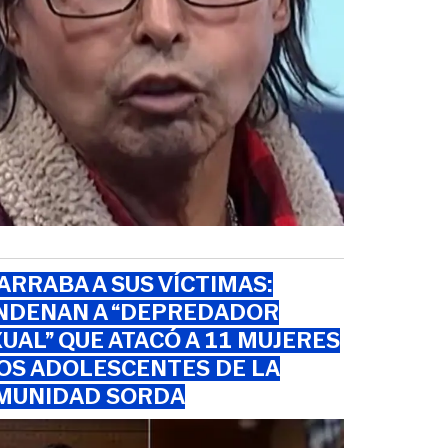
RRABA A SUS VÍCTIMAS:
NDENAN A “DEPREDADOR
UAL” QUE ATACÓ A 11 MUJERES
OS ADOLESCENTES DE LA
MUNIDAD SORDA