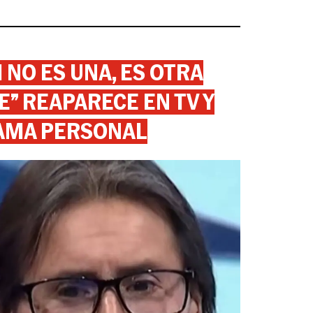
 NO ES UNA, ES OTRA
” REAPARECE EN TV Y
AMA PERSONAL