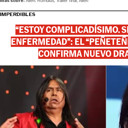
Más sobre:
Alien: Romulus
Tráiler final
Alien
IMPERDIBLES
“ESTOY COMPLICADÍSIMO. SI
ENFERMEDAD”: EL “PEÑETEÑE
CONFIRMA NUEVO DR