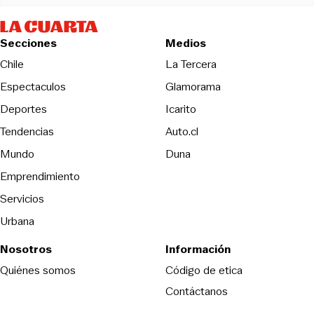
Secciones
Medios
Opens in new wind
Chile
La Tercera
Espectaculos
Glamorama
Opens in new window
Deportes
Icarito
Opens in new window
Tendencias
Auto.cl
Opens in new window
Mundo
Duna
Emprendimiento
Servicios
Urbana
Nosotros
Información
Opens in new
Quiénes somos
Código de etica
Contáctanos