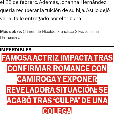
el 28 de febrero. Además, Johanna Hernández
quería recuperar la tuición de su hija. Así lo dejó
ver el fallo entregado por el tribunal.
Más sobre:
Crimen de Nibaldo
Francisco Silva
Johanna
Hernández
IMPERDIBLES
FAMOSA ACTRIZ IMPACTA TRAS
CONFIRMAR ROMANCE CON
CAMIROGA Y EXPONER
REVELADORA SITUACIÓN: SE
ACABÓ TRAS ‘CULPA’ DE UNA
COLEGA