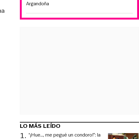
Argandoña
na
LO MÁS LEÍDO
1
.
“¡Hue..., me pegué un condoro!”: la