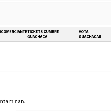
R
COMERCIANTE
TICKETS CUMBRE
VOTA
OPENS IN NEW WINDOW
OPEN
GUACHACA
GUACHACAS
ontaminan.