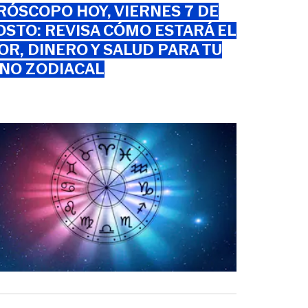
ÓSCOPO HOY, VIERNES 7 DE
STO: REVISA CÓMO ESTARÁ EL
R, DINERO Y SALUD PARA TU
GNO ZODIACAL