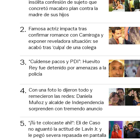
insólita confesión de sujeto que
concretó macabro plan contra la
madre de sus hijos
2
.
Famosa actriz impacta tras
confirmar romance con Camiroga y
exponer reveladora situación: se
acabó tras ‘culpa’ de una colega
3
.
“Cuídense pacos y PDI”: Huevito
Rey fue detenido por amenazas a la
policía
4
.
Con una foto lo dijeron todo y
remecieron las redes: Daniela
Muñoz y alcalde de Independencia
sorprenden con tremendo anuncio
5
.
“¡Tú te colocaste ahí!“: Eli de Caso
no aguantó la actitud de Lavín Jr. y
le pegó severa repasada en pantalla