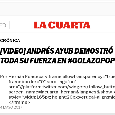
CRÓNICA
[VIDEO] ANDRÉS AYUB DEMOSTRÓ
TODA SU FUERZA EN #GOLAZOPOP
Por
Hernán Fonseca <iframe allowtransparency="tru
frameborder="0" scrolling="no"
src="//platform.twitter.com/widgets/follow_butt
screen_name=lacuarta_hernan&lang=es&show_c
style="width:165px; height:20px;vertical-align:mi
</iframe>
4 MAYO 2017