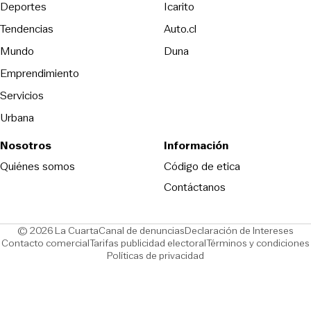
Opens in new window
Deportes
Icarito
Opens in new window
Tendencias
Auto.cl
Opens in new window
Mundo
Duna
Emprendimiento
Servicios
Urbana
Nosotros
Información
Opens in new
Quiénes somos
Código de etica
Contáctanos
Opens in new window
Ope
© 2026 La Cuarta
Canal de denuncias
Declaración de Intereses
Opens in new window
Opens in new window
Contacto comercial
Tarifas publicidad electoral
Términos y condiciones
Políticas de privacidad