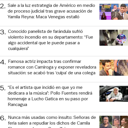
2
.
Sale a la luz estrategia de Américo en medio
de proceso judicial tras grave acusación de
Yamila Reyna: Maca Venegas estalló
3
.
Conocido panelista de farándula sufrió
violento incendio en su departamento: “Fue
algo accidental que le puede pasar a
cualquiera”
4
.
Famosa actriz impacta tras confirmar
romance con Camiroga y exponer reveladora
situación: se acabó tras ‘culpa’ de una colega
5
.
“Es el artista que incidió en que yo me
dedicara a la música”: Pollo Fuentes rendirá
homenaje a Lucho Gatica en su paso por
Rancagua
6
.
Nunca más usadas como insulto: Señoras de
feria salen a repudiar los dichos de Camila