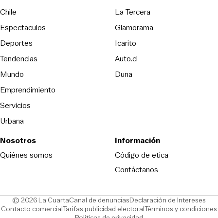
Opens in new wind
Chile
La Tercera
Espectaculos
Glamorama
Opens in new window
Deportes
Icarito
Opens in new window
Tendencias
Auto.cl
Opens in new window
Mundo
Duna
Emprendimiento
Servicios
Urbana
Nosotros
Información
Opens in new
Quiénes somos
Código de etica
Contáctanos
Opens in new window
Ope
© 2026 La Cuarta
Canal de denuncias
Declaración de Intereses
Opens in new window
Opens in new window
Contacto comercial
Tarifas publicidad electoral
Términos y condiciones
Políticas de privacidad