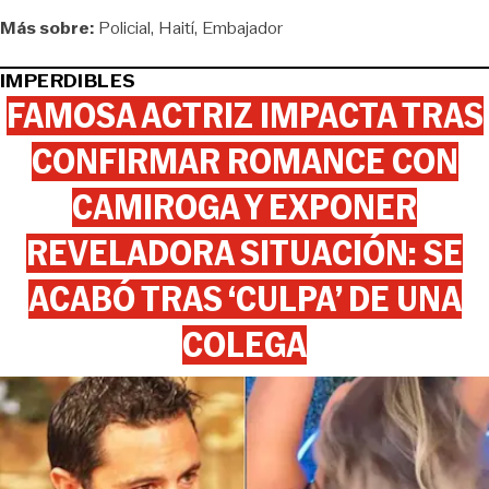
Más sobre:
Policial
Haití
Embajador
IMPERDIBLES
FAMOSA ACTRIZ IMPACTA TRAS
CONFIRMAR ROMANCE CON
CAMIROGA Y EXPONER
REVELADORA SITUACIÓN: SE
ACABÓ TRAS ‘CULPA’ DE UNA
COLEGA