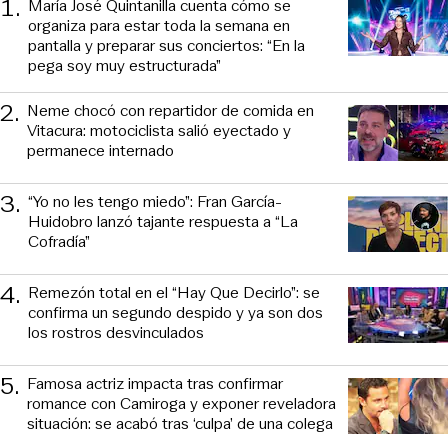
1
.
María José Quintanilla cuenta cómo se
organiza para estar toda la semana en
pantalla y preparar sus conciertos: “En la
pega soy muy estructurada”
2
.
Neme chocó con repartidor de comida en
Vitacura: motociclista salió eyectado y
permanece internado
3
.
“Yo no les tengo miedo”: Fran García-
Huidobro lanzó tajante respuesta a “La
Cofradía”
4
.
Remezón total en el “Hay Que Decirlo”: se
confirma un segundo despido y ya son dos
los rostros desvinculados
5
.
Famosa actriz impacta tras confirmar
romance con Camiroga y exponer reveladora
situación: se acabó tras ‘culpa’ de una colega