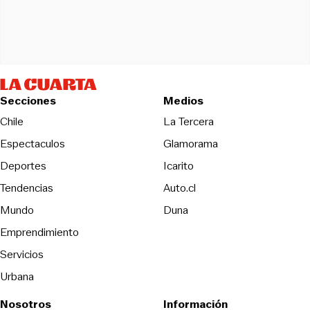
Secciones
Medios
Opens in new wind
Chile
La Tercera
Espectaculos
Glamorama
Opens in new window
Deportes
Icarito
Opens in new window
Tendencias
Auto.cl
Opens in new window
Mundo
Duna
Emprendimiento
Servicios
Urbana
Nosotros
Información