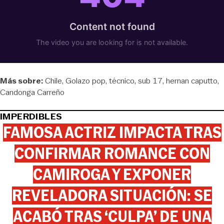
Más sobre:
Chile
Golazo pop
técnico
sub 17
hernan caputto
Candonga Carreño
IMPERDIBLES
FAMOSA ACTRIZ IMPACTA TRAS
CONFIRMAR ROMANCE CON
CAMIROGA Y EXPONER
REVELADORA SITUACIÓN: SE
ACABÓ TRAS ‘CULPA’ DE UNA