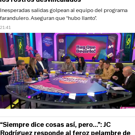
Inesperadas salidas golpean al equipo del programa
farandulero. Aseguran que “hubo llanto”.
21:41
“Siempre dice cosas así, pero...”: JC
Rodríguez responde al feroz pelambre de