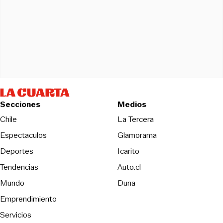
Secciones
Medios
Opens in new wind
Chile
La Tercera
Espectaculos
Glamorama
Opens in new window
Deportes
Icarito
Opens in new window
Tendencias
Auto.cl
Opens in new window
Mundo
Duna
Emprendimiento
Servicios