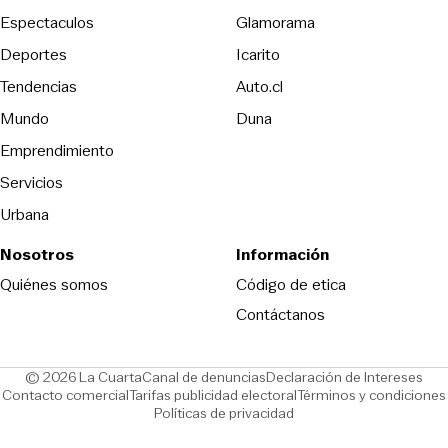
Espectaculos
Glamorama
Opens in new window
Deportes
Icarito
Opens in new window
Tendencias
Auto.cl
Opens in new window
Mundo
Duna
Emprendimiento
Servicios
Urbana
Nosotros
Información
Opens in new
Quiénes somos
Código de etica
Contáctanos
Opens in new window
Ope
© 2026 La Cuarta
Canal de denuncias
Declaración de Intereses
Opens in new window
Opens in new window
Contacto comercial
Tarifas publicidad electoral
Términos y condiciones
Políticas de privacidad