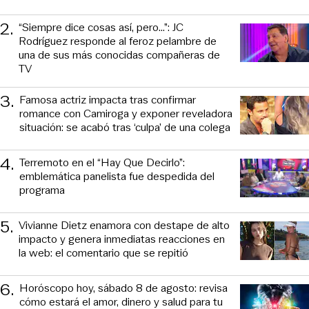
2
.
“Siempre dice cosas así, pero...”: JC
Rodríguez responde al feroz pelambre de
una de sus más conocidas compañeras de
TV
3
.
Famosa actriz impacta tras confirmar
romance con Camiroga y exponer reveladora
situación: se acabó tras ‘culpa’ de una colega
4
.
Terremoto en el “Hay Que Decirlo”:
emblemática panelista fue despedida del
programa
5
.
Vivianne Dietz enamora con destape de alto
impacto y genera inmediatas reacciones en
la web: el comentario que se repitió
6
.
Horóscopo hoy, sábado 8 de agosto: revisa
cómo estará el amor, dinero y salud para tu