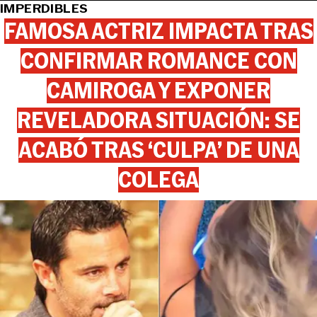
IMPERDIBLES
FAMOSA ACTRIZ IMPACTA TRAS
CONFIRMAR ROMANCE CON
CAMIROGA Y EXPONER
REVELADORA SITUACIÓN: SE
ACABÓ TRAS ‘CULPA’ DE UNA
COLEGA