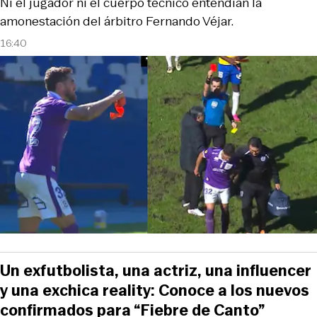
Ni el jugador ni el cuerpo técnico entendían la
amonestación del árbitro Fernando Véjar.
16:40
Un exfutbolista, una actriz, una influencer
y una exchica reality: Conoce a los nuevos
confirmados para “Fiebre de Canto”