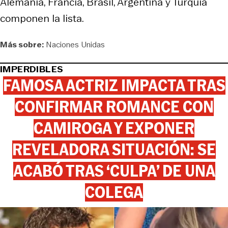
Alemania, Francia, Brasil, Argentina y Turquía
componen la lista.
Más sobre:
Naciones Unidas
IMPERDIBLES
FAMOSA ACTRIZ IMPACTA TRAS
CONFIRMAR ROMANCE CON
CAMIROGA Y EXPONER
REVELADORA SITUACIÓN: SE
ACABÓ TRAS ‘CULPA’ DE UNA
COLEGA