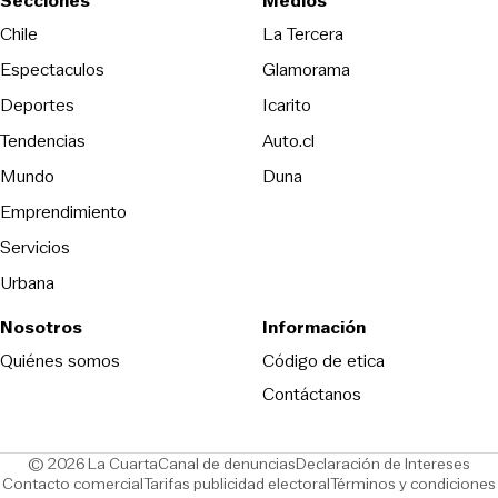
Secciones
Medios
Opens in new wind
Chile
La Tercera
Espectaculos
Glamorama
Opens in new window
Deportes
Icarito
Opens in new window
Tendencias
Auto.cl
Opens in new window
Mundo
Duna
Emprendimiento
Servicios
Urbana
Nosotros
Información
Opens in new
Quiénes somos
Código de etica
Contáctanos
Opens in new window
Ope
© 2026 La Cuarta
Canal de denuncias
Declaración de Intereses
Opens in new window
Opens in new window
Contacto comercial
Tarifas publicidad electoral
Términos y condiciones