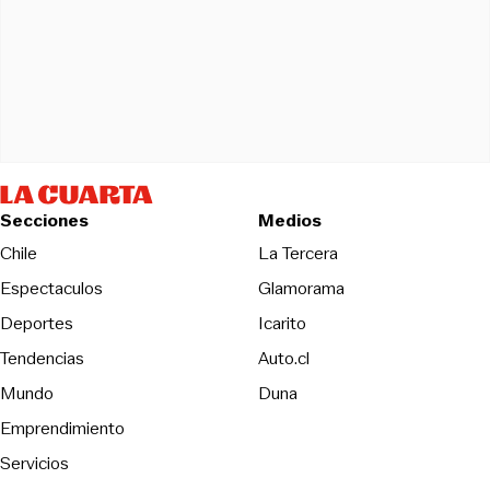
Secciones
Medios
Opens in new wind
Chile
La Tercera
Espectaculos
Glamorama
Opens in new window
Deportes
Icarito
Opens in new window
Tendencias
Auto.cl
Opens in new window
Mundo
Duna
Emprendimiento
Servicios