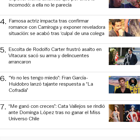
incomodó: a ella no le parecía
4
.
Famosa actriz impacta tras confirmar
romance con Camiroga y exponer reveladora
situación: se acabó tras ‘culpa’ de una colega
5
.
Escolta de Rodolfo Carter frustró asalto en
Vitacura: sacó su arma y delincuentes
arrancaron
6
.
“Yo no les tengo miedo”: Fran García-
Huidobro lanzó tajante respuesta a “La
Cofradía”
7
.
“Me ganó con creces”: Cata Vallejos se rindió
ante Dominga López tras no ganar el Miss
Universo Chile