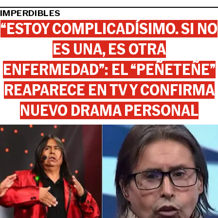
IMPERDIBLES
“ESTOY COMPLICADÍSIMO. SI NO
ES UNA, ES OTRA
ENFERMEDAD”: EL “PEÑETEÑE”
REAPARECE EN TV Y CONFIRMA
NUEVO DRAMA PERSONAL