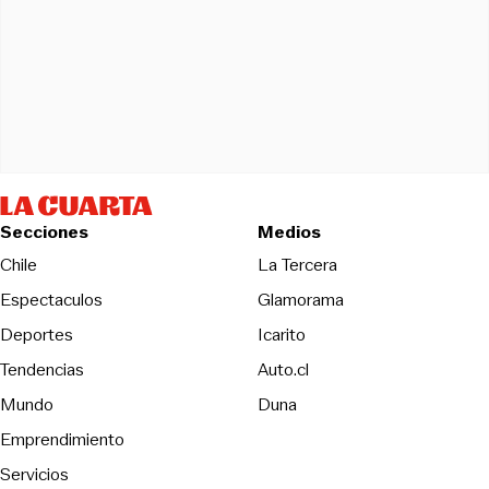
Secciones
Medios
Opens in new wind
Chile
La Tercera
Espectaculos
Glamorama
Opens in new window
Deportes
Icarito
Opens in new window
Tendencias
Auto.cl
Opens in new window
Mundo
Duna
Emprendimiento
Servicios