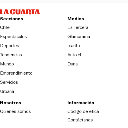
Secciones
Medios
Opens in new wind
Chile
La Tercera
Espectaculos
Glamorama
Opens in new window
Deportes
Icarito
Opens in new window
Tendencias
Auto.cl
Opens in new window
Mundo
Duna
Emprendimiento
Servicios
Urbana
Nosotros
Información
Opens in new
Quiénes somos
Código de etica
Contáctanos