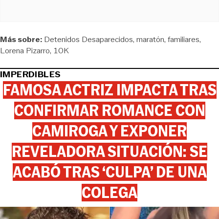
Más sobre:
Detenidos Desaparecidos
maratón
familiares
Lorena Pizarro
10K
IMPERDIBLES
FAMOSA ACTRIZ IMPACTA TRAS
CONFIRMAR ROMANCE CON
CAMIROGA Y EXPONER
REVELADORA SITUACIÓN: SE
ACABÓ TRAS ‘CULPA’ DE UNA
COLEGA