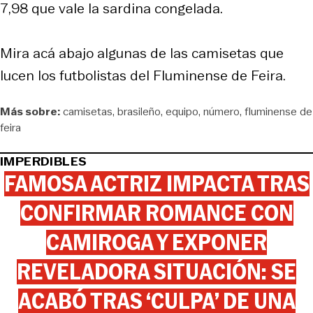
7,98 que vale la sardina congelada.
Mira acá abajo algunas de las camisetas que
lucen los futbolistas del Fluminense de Feira.
Más sobre:
camisetas
brasileño
equipo
número
fluminense de
feira
IMPERDIBLES
FAMOSA ACTRIZ IMPACTA TRAS
CONFIRMAR ROMANCE CON
CAMIROGA Y EXPONER
REVELADORA SITUACIÓN: SE
ACABÓ TRAS ‘CULPA’ DE UNA