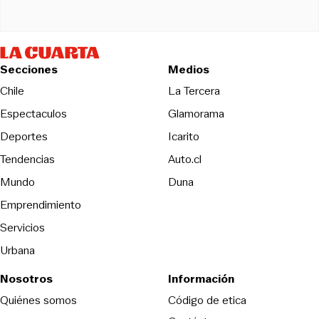
Secciones
Medios
Opens in new wind
Chile
La Tercera
Espectaculos
Glamorama
Opens in new window
Deportes
Icarito
Opens in new window
Tendencias
Auto.cl
Opens in new window
Mundo
Duna
Emprendimiento
Servicios
Urbana
Nosotros
Información
Opens in new
Quiénes somos
Código de etica