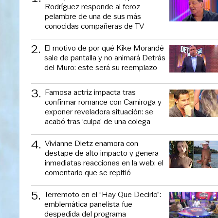
Rodríguez responde al feroz
pelambre de una de sus más
conocidas compañeras de TV
2
.
El motivo de por qué Kike Morandé
sale de pantalla y no animará Detrás
del Muro: este será su reemplazo
3
.
Famosa actriz impacta tras
confirmar romance con Camiroga y
exponer reveladora situación: se
acabó tras ‘culpa’ de una colega
4
.
Vivianne Dietz enamora con
destape de alto impacto y genera
inmediatas reacciones en la web: el
comentario que se repitió
5
.
Terremoto en el “Hay Que Decirlo”:
emblemática panelista fue
despedida del programa