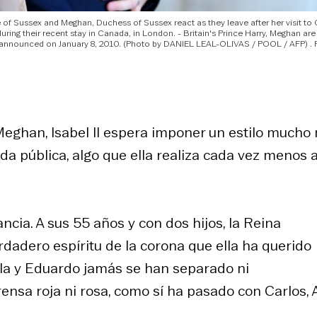
uke of Sussex and Meghan, Duchess of Sussex react as they leave after her visit t
ring their recent stay in Canada, in London. - Britain's Prince Harry, Meghan are
e announced on January 8, 2010. (Photo by DANIEL LEAL-OLIVAS / POOL / AFP)
Meghan, Isabel II espera imponer un estilo mucho
da pública, algo que ella realiza cada vez menos 
cia. A sus 55 años y con dos hijos, la Reina
rdadero espíritu de la corona que ella ha querido
 ella y Eduardo jamás se han separado ni
ensa roja ni rosa, como sí ha pasado con Carlos,