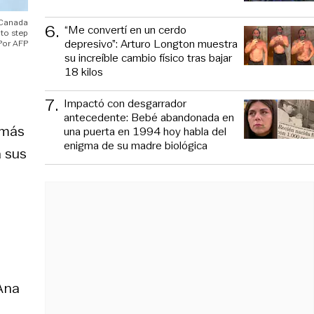
o Canada
6
.
“Me convertí en un cerdo
 to step
depresivo”: Arturo Longton muestra
AFP
su increíble cambio físico tras bajar
18 kilos
7
.
Impactó con desgarrador
antecedente: Bebé abandonada en
 más
una puerta en 1994 hoy habla del
enigma de su madre biológica
a sus
 Ana