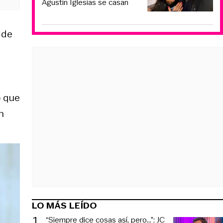
Agustín Iglesias se casan
 de
o que
n
LO MÁS LEÍDO
1
.
“Siempre dice cosas así, pero...”: JC