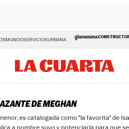
CONSTRUCTO
OS
MUNDO
SERVICIOS
URBANA
PLAZANTE DE MEGHAN
nor, es catalogada como "la favorita" de Isabe
ica a nombre suyo y potenciarla para que se c