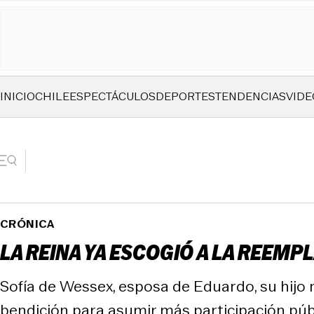
INICIO
CHILE
ESPECTÁCULOS
DEPORTES
TENDENCIAS
VIDE
CRÓNICA
LA REINA YA ESCOGIÓ A LA REEM
Sofía de Wessex, esposa de Eduardo, su hijo me
bendición para asumir más participación públ