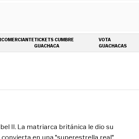
R
COMERCIANTE
TICKETS CUMBRE
VOTA
OPENS IN NEW WINDOW
OPEN
GUACHACA
GUACHACAS
l II. La matriarca británica le dio su
onvierta en una "superestrella real".