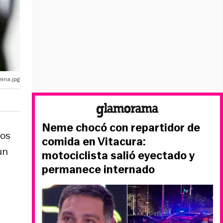
eina.jpg
Neme chocó con repartidor de
los
comida en Vitacura:
un
motociclista salió eyectado y
permanece internado