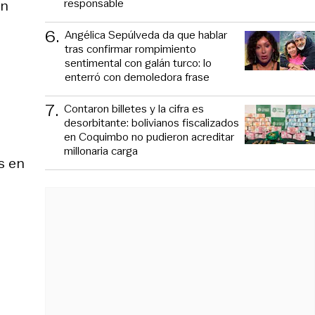
responsable
en
6
.
Angélica Sepúlveda da que hablar
tras confirmar rompimiento
sentimental con galán turco: lo
enterró con demoledora frase
7
.
Contaron billetes y la cifra es
desorbitante: bolivianos fiscalizados
en Coquimbo no pudieron acreditar
millonaria carga
s en