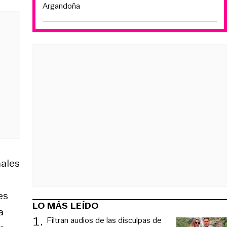
Argandoña
males
es
LO MÁS LEÍDO
a
1
.
Filtran audios de las disculpas de