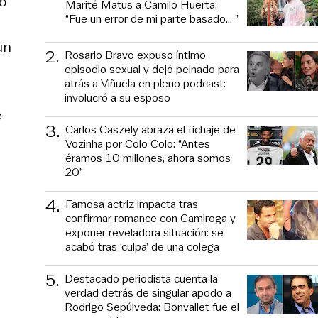
io
Marité Matus a Camilo Huerta:
“Fue un error de mi parte basado... ”
un
2
.
Rosario Bravo expuso íntimo
episodio sexual y dejó peinado para
atrás a Viñuela en pleno podcast:
involucró a su esposo
e
3
.
Carlos Caszely abraza el fichaje de
Vozinha por Colo Colo: “Antes
éramos 10 millones, ahora somos
20”
4
.
Famosa actriz impacta tras
confirmar romance con Camiroga y
exponer reveladora situación: se
acabó tras ‘culpa’ de una colega
5
.
Destacado periodista cuenta la
verdad detrás de singular apodo a
Rodrigo Sepúlveda: Bonvallet fue el