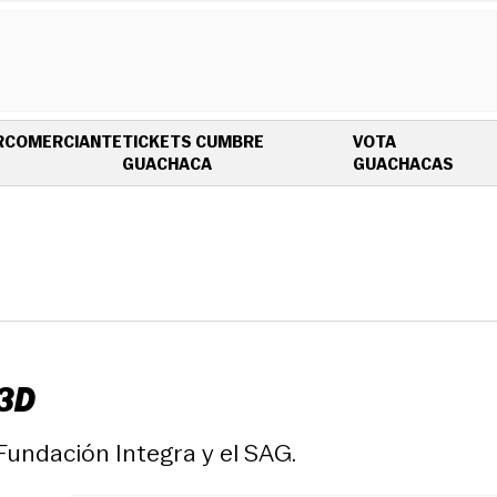
R
COMERCIANTE
TICKETS CUMBRE
VOTA
OPENS IN NEW WINDOW
OPEN
GUACHACA
GUACHACAS
 3D
 Fundación Integra y el SAG.