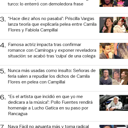
turco: lo enterró con demoledora frase
3
.
“Hace diez años no pasaba”: Priscilla Vargas
lanza teoría que explicaría pelea entre Camila
Flores y Fabiola Campillai
4
.
Famosa actriz impacta tras confirmar
romance con Camiroga y exponer reveladora
situación: se acabó tras ‘culpa’ de una colega
5
.
Nunca más usadas como insulto: Señoras de
feria salen a repudiar los dichos de Camila
Flores en pelea con Campillai
6
.
“Es el artista que incidió en que yo me
dedicara a la música”: Pollo Fuentes rendirá
homenaje a Lucho Gatica en su paso por
Rancagua
7
.
Naya Fácil no aguanta más y toma radical