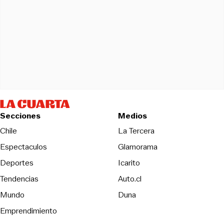
Secciones
Medios
Opens in new wind
Chile
La Tercera
Espectaculos
Glamorama
Opens in new window
Deportes
Icarito
Opens in new window
Tendencias
Auto.cl
Opens in new window
Mundo
Duna
Emprendimiento