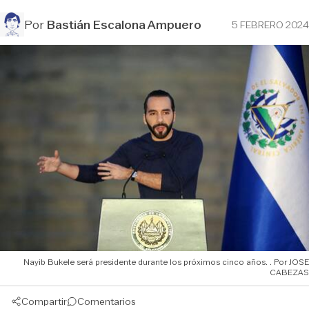
Por
Bastián Escalona Ampuero
5 FEBRERO 2024
Nayib Bukele será presidente durante los próximos cinco años.
JOSE
CABEZAS
Compartir
Comentarios