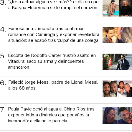
3
.
“¿Iré a actuar alguna vez más?”: el día en que
a Katyna Huberman se le rompió el corazón
4
.
Famosa actriz impacta tras confirmar
romance con Camiroga y exponer reveladora
situación: se acabó tras ‘culpa’ de una colega
5
.
Escolta de Rodolfo Carter frustró asalto en
Vitacura: sacó su arma y delincuentes
arrancaron
6
.
Falleció Jorge Messi, padre de Lionel Messi,
a los 68 años
7
.
Paula Pavic echó al agua al Chino Ríos tras
exponer íntima dinámica que por años la
incomodó: a ella no le parecía