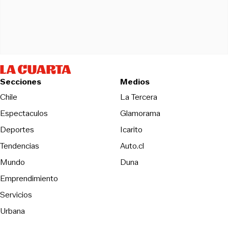
Secciones
Medios
Opens in new wind
Chile
La Tercera
Espectaculos
Glamorama
Opens in new window
Deportes
Icarito
Opens in new window
Tendencias
Auto.cl
Opens in new window
Mundo
Duna
Emprendimiento
Servicios
Urbana