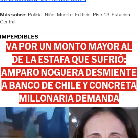
Más sobre:
Policial
Niño
Muerte
Edificio
Piso 13
Estación
Central
IMPERDIBLES
VA POR UN MONTO MAYOR AL
DE LA ESTAFA QUE SUFRIÓ:
AMPARO NOGUERA DESMIENTE
A BANCO DE CHILE Y CONCRETA
MILLONARIA DEMANDA