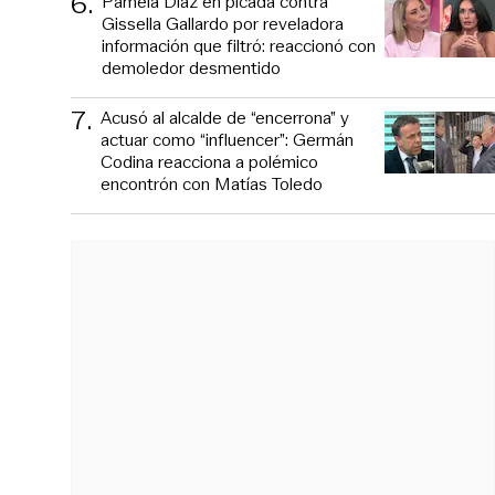
6
.
Pamela Díaz en picada contra
Gissella Gallardo por reveladora
información que filtró: reaccionó con
demoledor desmentido
7
.
Acusó al alcalde de “encerrona” y
actuar como “influencer”: Germán
Codina reacciona a polémico
encontrón con Matías Toledo