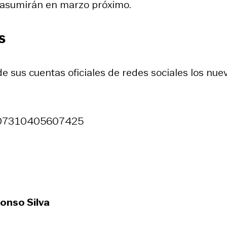
e asumirán en marzo próximo.
s
e sus cuentas oficiales de redes sociales los nue
66307310405607425
fonso Silva