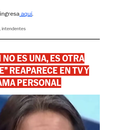
 ingresa
aquí
.
intendentes
 NO ES UNA, ES OTRA
” REAPARECE EN TV Y
AMA PERSONAL