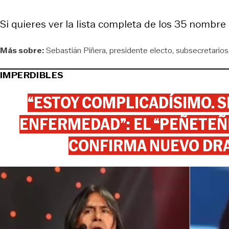
Si quieres ver la lista completa de los 35 nombre
Más sobre:
Sebastián Piñera
presidente electo
subsecretarios
IMPERDIBLES
“ESTOY COMPLICADÍSIMO. SI
ENFERMEDAD”: EL “PEÑETEÑE
CONFIRMA NUEVO DR