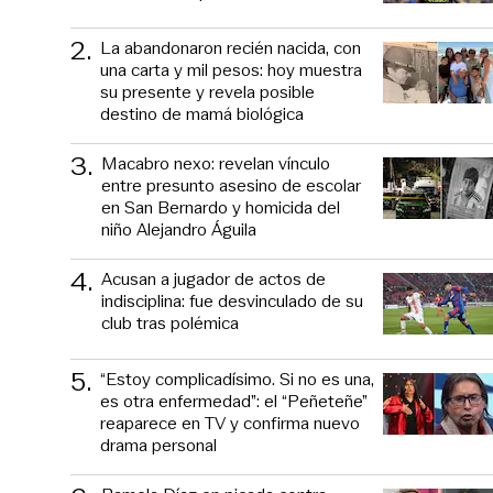
2
.
La abandonaron recién nacida, con
una carta y mil pesos: hoy muestra
su presente y revela posible
destino de mamá biológica
3
.
Macabro nexo: revelan vínculo
entre presunto asesino de escolar
en San Bernardo y homicida del
niño Alejandro Águila
4
.
Acusan a jugador de actos de
indisciplina: fue desvinculado de su
club tras polémica
5
.
“Estoy complicadísimo. Si no es una,
es otra enfermedad”: el “Peñeteñe”
reaparece en TV y confirma nuevo
drama personal