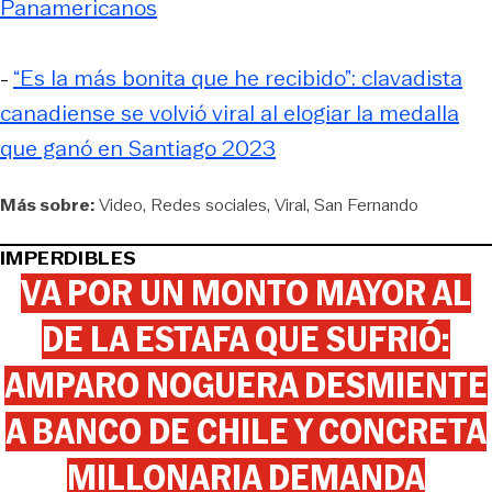
Panamericanos
-
“Es la más bonita que he recibido”: clavadista
canadiense se volvió viral al elogiar la medalla
que ganó en Santiago 2023
Más sobre:
Video
Redes sociales
Viral
San Fernando
IMPERDIBLES
VA POR UN MONTO MAYOR AL
DE LA ESTAFA QUE SUFRIÓ:
AMPARO NOGUERA DESMIENTE
A BANCO DE CHILE Y CONCRETA
MILLONARIA DEMANDA