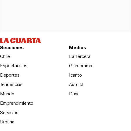
Secciones
Medios
Opens in new wind
Chile
La Tercera
Espectaculos
Glamorama
Opens in new window
Deportes
Icarito
Opens in new window
Tendencias
Auto.cl
Opens in new window
Mundo
Duna
Emprendimiento
Servicios
Urbana