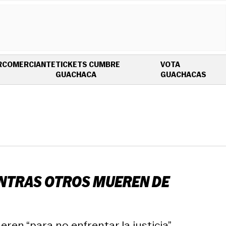
R
COMERCIANTE
TICKETS CUMBRE
VOTA
OPENS IN NEW WINDOW
OPEN
GUACHACA
GUACHACAS
ENTRAS OTROS MUEREN DE
ren “para no enfrentar la justicia”.