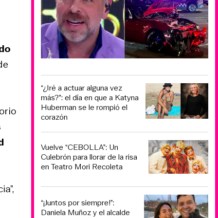
ido
de
“¿Iré a actuar alguna vez
más?”: el día en que a Katyna
Huberman se le rompió el
orio
corazón
s
d
Vuelve “CEBOLLA”: Un
Culebrón para llorar de la risa
en Teatro Mori Recoleta
ia”,
“¡Juntos por siempre!”:
Daniela Muñoz y el alcalde