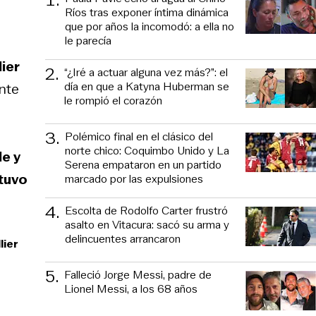
Ríos tras exponer íntima dinámica
que por años la incomodó: a ella no
le parecía
ier
2
.
“¿Iré a actuar alguna vez más?”: el
día en que a Katyna Huberman se
nte
le rompió el corazón
3
.
Polémico final en el clásico del
norte chico: Coquimbo Unido y La
le y
Serena empataron en un partido
 tuvo
marcado por las expulsiones
4
.
Escolta de Rodolfo Carter frustró
asalto en Vitacura: sacó su arma y
delincuentes arrancaron
lier
5
.
Falleció Jorge Messi, padre de
Lionel Messi, a los 68 años