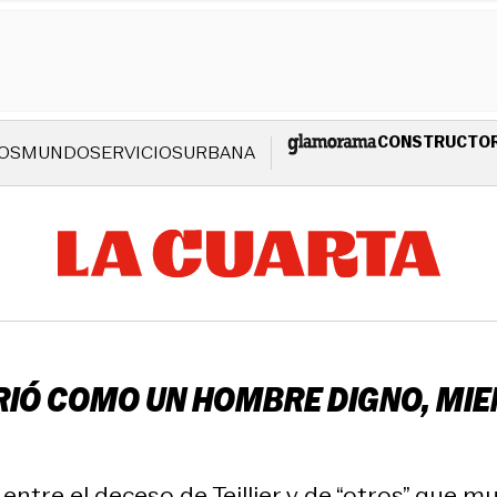
CONSTRUCTO
OS
MUNDO
SERVICIOS
URBANA
URIÓ COMO UN HOMBRE DIGNO, MI
tre el deceso de Teillier y de “otros” que mue