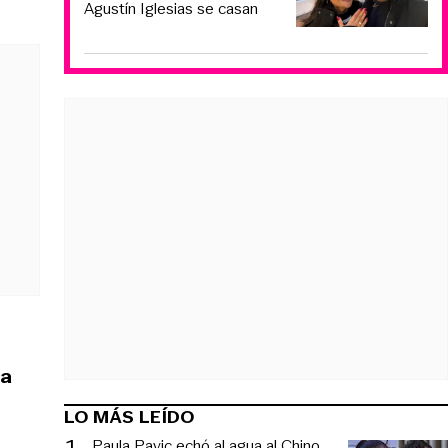
Agustín Iglesias se casan
ra
LO MÁS LEÍDO
1
.
Paula Pavic echó al agua al Chino