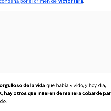
 condena por el crimen de
Víctor Jara
.
orgulloso de la vida
que había vivido, y hoy día,
s,
hay otros que mueren de manera cobarde pa
ado.