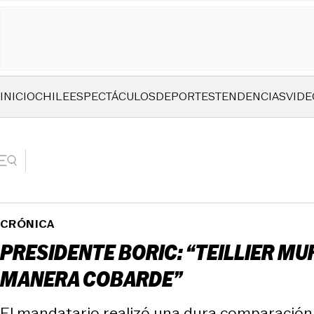
INICIO
CHILE
ESPECTÁCULOS
DEPORTES
TENDENCIAS
VIDE
CRÓNICA
PRESIDENTE BORIC: “TEILLIER M
MANERA COBARDE”
El mandatario realizó una dura comparación en