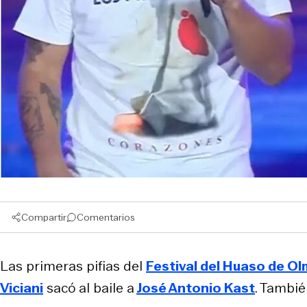
Compartir
Comentarios
Las primeras pifias del
Festival del Huaso de O
Viciani
sacó al baile a
José Antonio Kast
. Tambi