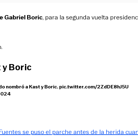
de Gabriel Boric
, para la segunda vuelta presidenci
.
 y Boric
ndo nombró a Kast y Boric.
pic.twitter.com/2ZdDE8hJ5U
 2024
 Fuentes se puso el parche antes de la herida cua