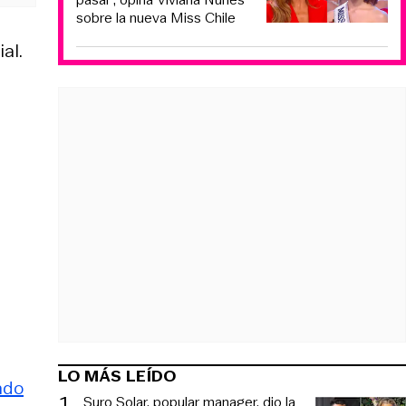
sobre la nueva Miss Chile
al.
LO MÁS LEÍDO
ndo
1
.
Suro Solar, popular manager, dio la