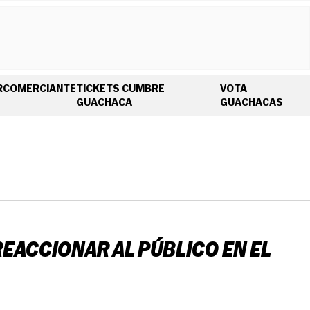
R
COMERCIANTE
TICKETS CUMBRE
VOTA
OPENS IN NEW WINDOW
OPEN
GUACHACA
GUACHACAS
REACCIONAR AL PÚBLICO EN EL