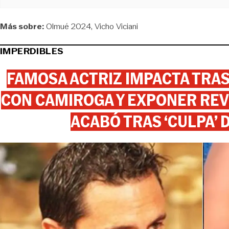
Más sobre:
Olmué 2024
Vicho Viciani
IMPERDIBLES
FAMOSA ACTRIZ IMPACTA TR
CON CAMIROGA Y EXPONER REV
ACABÓ TRAS ‘CULPA’ 