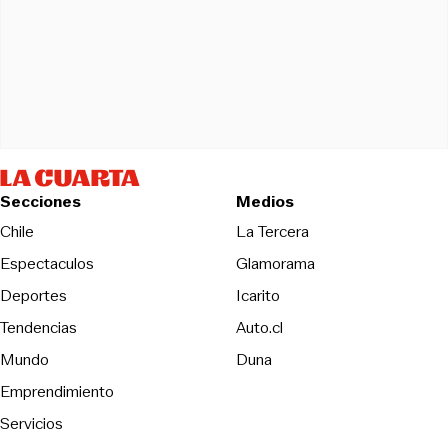
Secciones
Medios
Opens in new wind
Chile
La Tercera
Espectaculos
Glamorama
Opens in new window
Deportes
Icarito
Opens in new window
Tendencias
Auto.cl
Opens in new window
Mundo
Duna
Emprendimiento
Servicios