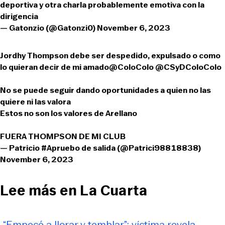
deportiva y otra charla probablemente emotiva con la
dirigencia
— Gatonzio (@Gatonzi0)
November 6, 2023
Jordhy Thompson debe ser despedido, expulsado o como
lo quieran decir de mi amado
@ColoColo
@CSyDColoColo
No se puede seguir dando oportunidades a quien no las
quiere ni las valora
Estos no son los valores de Arellano
FUERA THOMPSON DE MI CLUB
— Patricio #Apruebo de salida (@Patrici98818838)
November 6, 2023
Lee más en La Cuarta
-
“Empecé a llorar y temblar”: víctima revela