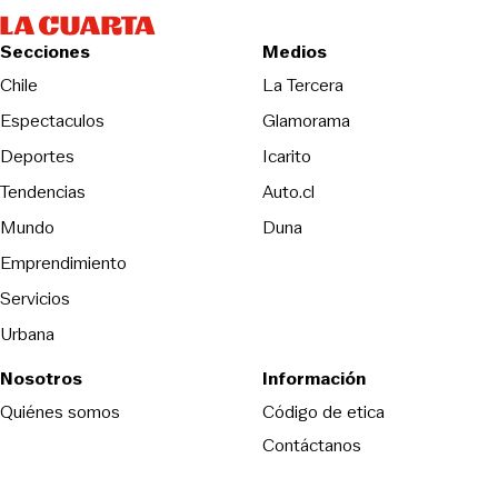
Secciones
Medios
Opens in new wind
Chile
La Tercera
Espectaculos
Glamorama
Opens in new window
Deportes
Icarito
Opens in new window
Tendencias
Auto.cl
Opens in new window
Mundo
Duna
Emprendimiento
Servicios
Urbana
Nosotros
Información
Opens in new
Quiénes somos
Código de etica
Contáctanos