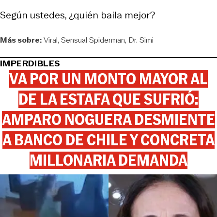
Según ustedes, ¿quién baila mejor?
Más sobre:
Viral
Sensual Spiderman
Dr. Simi
IMPERDIBLES
VA POR UN MONTO MAYOR AL
DE LA ESTAFA QUE SUFRIÓ:
AMPARO NOGUERA DESMIENTE
A BANCO DE CHILE Y CONCRETA
MILLONARIA DEMANDA