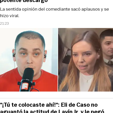
potente descargo
La sentida opinión del comediante sacó aplausos y se
hizo viral.
21:23
“¡Tú te colocaste ahí!“: Eli de Caso no
aguantó la actitud de Lavín Jr. y le pegó