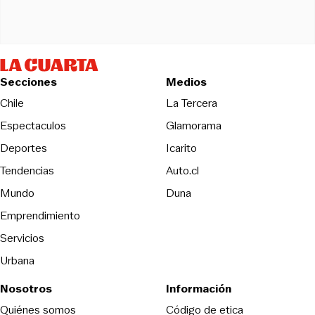
Secciones
Medios
Opens in new wind
Chile
La Tercera
Espectaculos
Glamorama
Opens in new window
Deportes
Icarito
Opens in new window
Tendencias
Auto.cl
Opens in new window
Mundo
Duna
Emprendimiento
Servicios
Urbana
Nosotros
Información
Opens in new
Quiénes somos
Código de etica