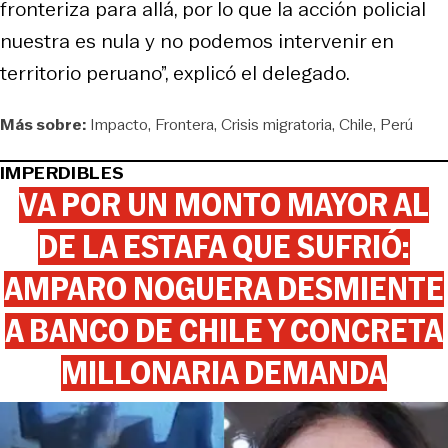
fronteriza para allá, por lo que la acción policial
nuestra es nula y no podemos intervenir en
territorio peruano”, explicó el delegado.
Más sobre:
Impacto
Frontera
Crisis migratoria
Chile
Perú
IMPERDIBLES
VA POR UN MONTO MAYOR AL
DE LA ESTAFA QUE SUFRIÓ:
AMPARO NOGUERA DESMIENTE
A BANCO DE CHILE Y CONCRETA
MILLONARIA DEMANDA