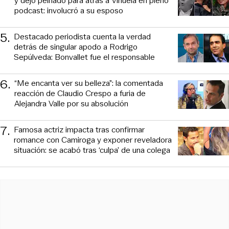
y dejó peinado para atrás a Viñuela en pleno
podcast: involucró a su esposo
5
.
Destacado periodista cuenta la verdad
detrás de singular apodo a Rodrigo
Sepúlveda: Bonvallet fue el responsable
6
.
“Me encanta ver su belleza”: la comentada
reacción de Claudio Crespo a furia de
Alejandra Valle por su absolución
7
.
Famosa actriz impacta tras confirmar
romance con Camiroga y exponer reveladora
situación: se acabó tras ‘culpa’ de una colega