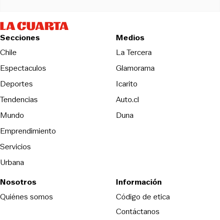
Secciones
Medios
Opens in new wind
Chile
La Tercera
Espectaculos
Glamorama
Opens in new window
Deportes
Icarito
Opens in new window
Tendencias
Auto.cl
Opens in new window
Mundo
Duna
Emprendimiento
Servicios
Urbana
Nosotros
Información
Opens in new
Quiénes somos
Código de etica
Contáctanos