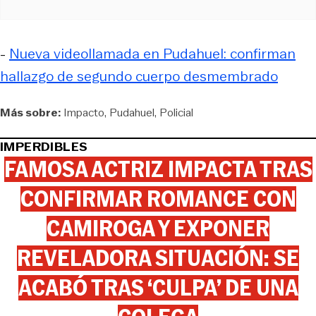
-
Nueva videollamada en Pudahuel: confirman
hallazgo de segundo cuerpo desmembrado
Más sobre:
Impacto
Pudahuel
Policial
IMPERDIBLES
FAMOSA ACTRIZ IMPACTA TRAS
CONFIRMAR ROMANCE CON
CAMIROGA Y EXPONER
REVELADORA SITUACIÓN: SE
ACABÓ TRAS ‘CULPA’ DE UNA