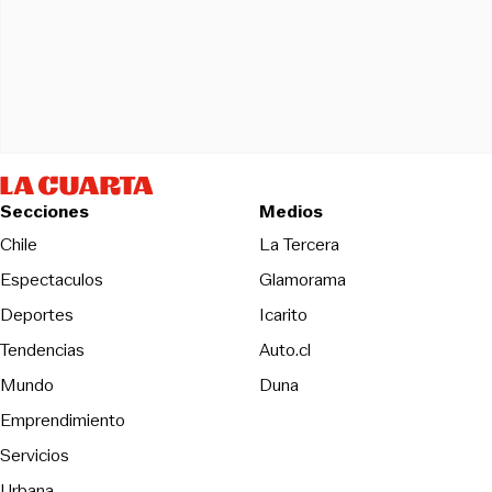
Secciones
Medios
Opens in new wind
Chile
La Tercera
Espectaculos
Glamorama
Opens in new window
Deportes
Icarito
Opens in new window
Tendencias
Auto.cl
Opens in new window
Mundo
Duna
Emprendimiento
Servicios
Urbana