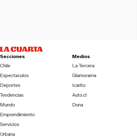
Secciones
Medios
Opens in new wind
Chile
La Tercera
Espectaculos
Glamorama
Opens in new window
Deportes
Icarito
Opens in new window
Tendencias
Auto.cl
Opens in new window
Mundo
Duna
Emprendimiento
Servicios
Urbana