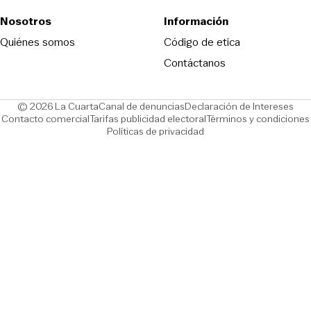
Nosotros
Información
Opens in new
Quiénes somos
Código de etica
Contáctanos
Opens in new window
Ope
© 2026 La Cuarta
Canal de denuncias
Declaración de Intereses
Opens in new window
Opens in new window
Contacto comercial
Tarifas publicidad electoral
Términos y condiciones
Políticas de privacidad