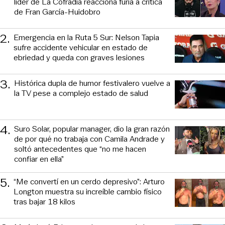
líder de La Cofradía reacciona furia a crítica
de Fran García-Huidobro
2
.
Emergencia en la Ruta 5 Sur: Nelson Tapia
sufre accidente vehicular en estado de
ebriedad y queda con graves lesiones
3
.
Histórica dupla de humor festivalero vuelve a
la TV pese a complejo estado de salud
4
.
Suro Solar, popular manager, dio la gran razón
de por qué no trabaja con Camila Andrade y
soltó antecedentes que “no me hacen
confiar en ella”
5
.
“Me convertí en un cerdo depresivo”: Arturo
Longton muestra su increíble cambio físico
tras bajar 18 kilos