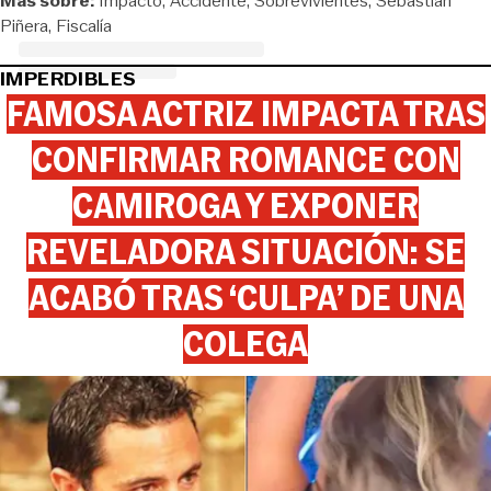
Más sobre:
Impacto
Accidente
Sobrevivientes
Sebastián
Piñera
Fiscalía
IMPERDIBLES
FAMOSA ACTRIZ IMPACTA TRAS
CONFIRMAR ROMANCE CON
CAMIROGA Y EXPONER
REVELADORA SITUACIÓN: SE
ACABÓ TRAS ‘CULPA’ DE UNA
COLEGA