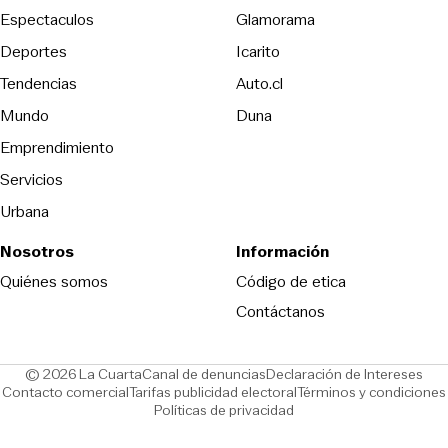
Espectaculos
Glamorama
Opens in new window
Deportes
Icarito
Opens in new window
Tendencias
Auto.cl
Opens in new window
Mundo
Duna
Emprendimiento
Servicios
Urbana
Nosotros
Información
Opens in new
Quiénes somos
Código de etica
Contáctanos
Opens in new window
Ope
© 2026 La Cuarta
Canal de denuncias
Declaración de Intereses
Opens in new window
Opens in new window
Contacto comercial
Tarifas publicidad electoral
Términos y condiciones
Políticas de privacidad