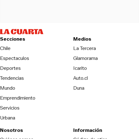
Secciones
Medios
Opens in new wind
Chile
La Tercera
Espectaculos
Glamorama
Opens in new window
Deportes
Icarito
Opens in new window
Tendencias
Auto.cl
Opens in new window
Mundo
Duna
Emprendimiento
Servicios
Urbana
Nosotros
Información