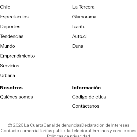
Opens in new wind
Chile
La Tercera
Espectaculos
Glamorama
Opens in new window
Deportes
Icarito
Opens in new window
Tendencias
Auto.cl
Opens in new window
Mundo
Duna
Emprendimiento
Servicios
Urbana
Nosotros
Información
Opens in new
Quiénes somos
Código de etica
Contáctanos
Opens in new window
Ope
© 2026 La Cuarta
Canal de denuncias
Declaración de Intereses
Opens in new window
Opens in new window
Contacto comercial
Tarifas publicidad electoral
Términos y condiciones
Políticas de privacidad