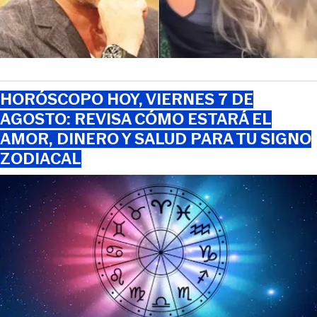
HORÓSCOPO HOY, VIERNES 7 DE
AGOSTO: REVISA CÓMO ESTARÁ EL
AMOR, DINERO Y SALUD PARA TU SIGNO
ZODIACAL