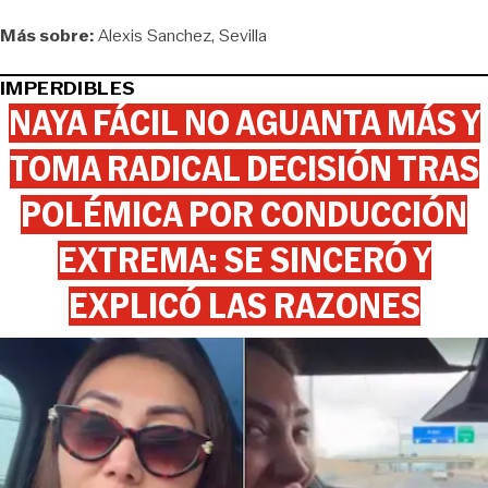
Más sobre:
Alexis Sanchez
Sevilla
IMPERDIBLES
NAYA FÁCIL NO AGUANTA MÁS Y
TOMA RADICAL DECISIÓN TRAS
POLÉMICA POR CONDUCCIÓN
EXTREMA: SE SINCERÓ Y
EXPLICÓ LAS RAZONES