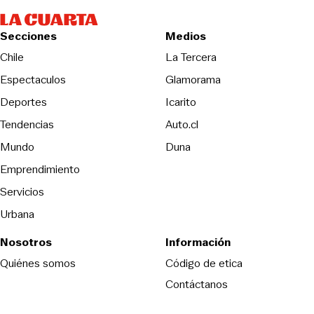
Secciones
Medios
Opens in new wind
Chile
La Tercera
Espectaculos
Glamorama
Opens in new window
Deportes
Icarito
Opens in new window
Tendencias
Auto.cl
Opens in new window
Mundo
Duna
Emprendimiento
Servicios
Urbana
Nosotros
Información
Opens in new
Quiénes somos
Código de etica
Contáctanos