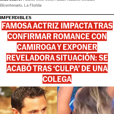
Bicentenario
La Florida
IMPERDIBLES
FAMOSA ACTRIZ IMPACTA TRAS
CONFIRMAR ROMANCE CON
CAMIROGA Y EXPONER
REVELADORA SITUACIÓN: SE
ACABÓ TRAS ‘CULPA’ DE UNA
COLEGA