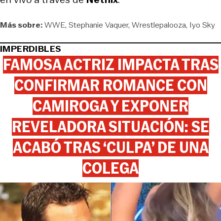
Más sobre:
WWE
Stephanie Vaquer
Wrestlepalooza
Iyo Sky
IMPERDIBLES
FAMOSA ACTRIZ IMPACTA TRAS
CONFIRMAR ROMANCE CON
CAMIROGA Y EXPONER
REVELADORA SITUACIÓN: SE
ACABÓ TRAS ‘CULPA’ DE UNA
COLEGA