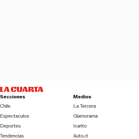
Secciones
Medios
Opens in new wind
Chile
La Tercera
Espectaculos
Glamorama
Opens in new window
Deportes
Icarito
Opens in new window
Tendencias
Auto.cl