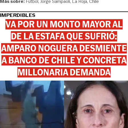
Más sobre:
Fútbol
Jorge Sampaoli
La Roja
Chile
IMPERDIBLES
VA POR UN MONTO MAYOR AL
DE LA ESTAFA QUE SUFRIÓ:
AMPARO NOGUERA DESMIENTE
A BANCO DE CHILE Y CONCRETA
MILLONARIA DEMANDA