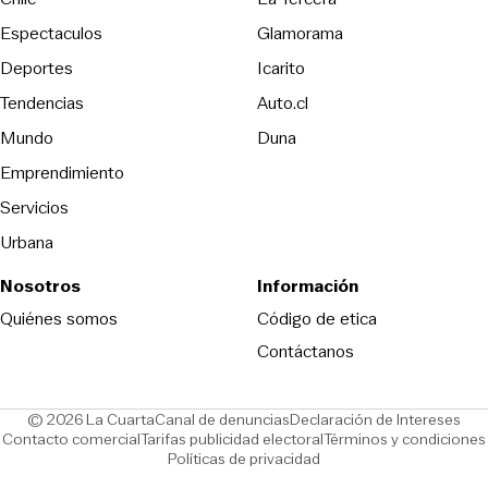
Espectaculos
Glamorama
Opens in new window
Deportes
Icarito
Opens in new window
Tendencias
Auto.cl
Opens in new window
Mundo
Duna
Emprendimiento
Servicios
Urbana
Nosotros
Información
Opens in new
Quiénes somos
Código de etica
Contáctanos
Opens in new window
Ope
© 2026 La Cuarta
Canal de denuncias
Declaración de Intereses
Opens in new window
Opens in new window
Contacto comercial
Tarifas publicidad electoral
Términos y condiciones
Políticas de privacidad