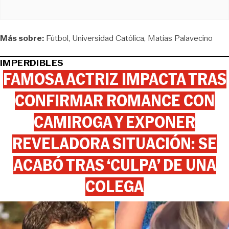
Más sobre:
Fútbol
Universidad Católica
Matías Palavecino
IMPERDIBLES
FAMOSA ACTRIZ IMPACTA TRAS
CONFIRMAR ROMANCE CON
CAMIROGA Y EXPONER
REVELADORA SITUACIÓN: SE
ACABÓ TRAS ‘CULPA’ DE UNA
COLEGA