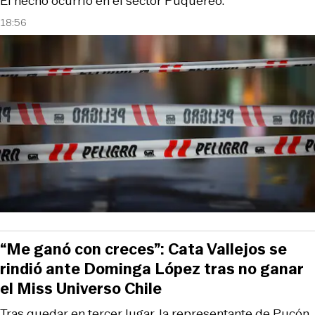
El hecho ocurrió en el sector Puquereo.
18:56
“Me ganó con creces”: Cata Vallejos se
rindió ante Dominga López tras no ganar
el Miss Universo Chile
Tras quedar en tercer lugar, la representante de Pucón