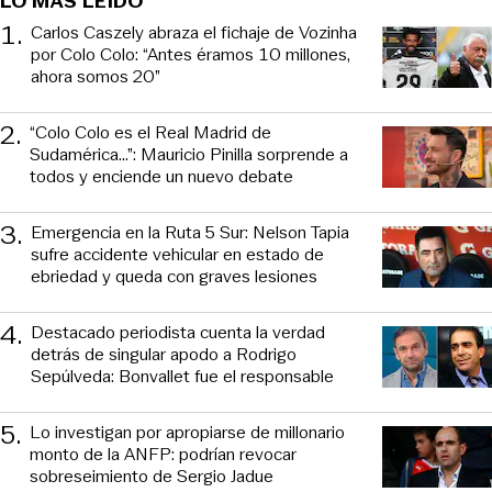
LO MÁS LEÍDO
1
.
Carlos Caszely abraza el fichaje de Vozinha
por Colo Colo: “Antes éramos 10 millones,
ahora somos 20”
2
.
“Colo Colo es el Real Madrid de
Sudamérica…”: Mauricio Pinilla sorprende a
todos y enciende un nuevo debate
3
.
Emergencia en la Ruta 5 Sur: Nelson Tapia
sufre accidente vehicular en estado de
ebriedad y queda con graves lesiones
4
.
Destacado periodista cuenta la verdad
detrás de singular apodo a Rodrigo
Sepúlveda: Bonvallet fue el responsable
5
.
Lo investigan por apropiarse de millonario
monto de la ANFP: podrían revocar
sobreseimiento de Sergio Jadue