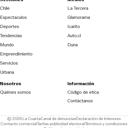
Opens in new wind
Chile
La Tercera
Espectaculos
Glamorama
Opens in new window
Deportes
Icarito
Opens in new window
Tendencias
Auto.cl
Opens in new window
Mundo
Duna
Emprendimiento
Servicios
Urbana
Nosotros
Información
Opens in new
Quiénes somos
Código de etica
Contáctanos
Opens in new window
Ope
© 2026 La Cuarta
Canal de denuncias
Declaración de Intereses
Opens in new window
Opens in new window
Contacto comercial
Tarifas publicidad electoral
Términos y condiciones