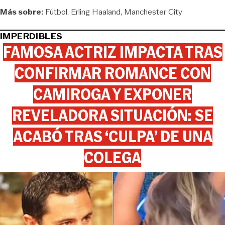
Más sobre:
Fútbol
Erling Haaland
Manchester City
IMPERDIBLES
FAMOSA ACTRIZ IMPACTA TRAS
CONFIRMAR ROMANCE CON
CAMIROGA Y EXPONER
REVELADORA SITUACIÓN: SE
ACABÓ TRAS ‘CULPA’ DE UNA
COLEGA