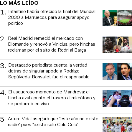
LO MÁS LEÍDO
1
.
Infantino habría ofrecido la final del Mundial
2030 a Marruecos para asegurar apoyo
político
2
.
Real Madrid remeció el mercado con
Diomande y renovó a Vinicius, pero hinchas
reclaman por el salto de Rodri al Barça
3
.
Destacado periodista cuenta la verdad
detrás de singular apodo a Rodrigo
Sepúlveda: Bonvallet fue el responsable
4
.
El asqueroso momento de Mandreva: el
hincha azul apuntó el trasero al micrófono y
se pedorreó en vivo
5
.
Arturo Vidal aseguró que “este año no existe
nadie” pues “existe solo Colo Colo”