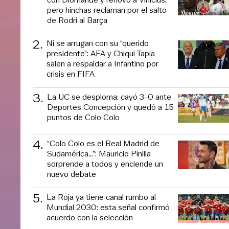
pero hinchas reclaman por el salto
de Rodri al Barça
2
.
Ni se arrugan con su “querido
presidente”: AFA y Chiqui Tapia
salen a respaldar a Infantino por
crisis en FIFA
3
.
La UC se desploma: cayó 3-0 ante
Deportes Concepción y quedó a 15
puntos de Colo Colo
4
.
“Colo Colo es el Real Madrid de
Sudamérica…”: Mauricio Pinilla
sorprende a todos y enciende un
nuevo debate
5
.
La Roja ya tiene canal rumbo al
Mundial 2030: esta señal confirmó
acuerdo con la selección