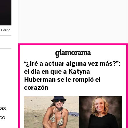
 Pardo.
“¿Iré a actuar alguna vez más?”:
el día en que a Katyna
Huberman se le rompió el
corazón
ras
nco