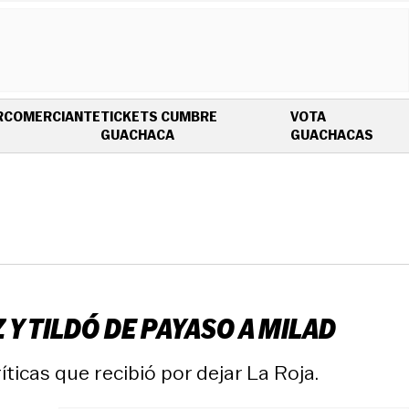
R
COMERCIANTE
TICKETS CUMBRE
VOTA
OPENS IN NEW WINDOW
OPEN
GUACHACA
GUACHACAS
Y TILDÓ DE PAYASO A MILAD
íticas que recibió por dejar La Roja.