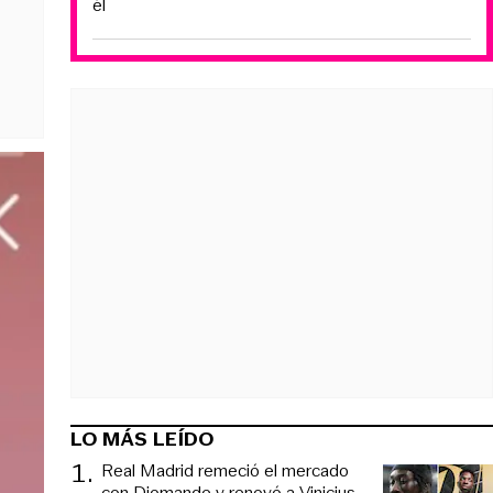
él
LO MÁS LEÍDO
1
.
Real Madrid remeció el mercado
con Diomande y renovó a Vinicius,